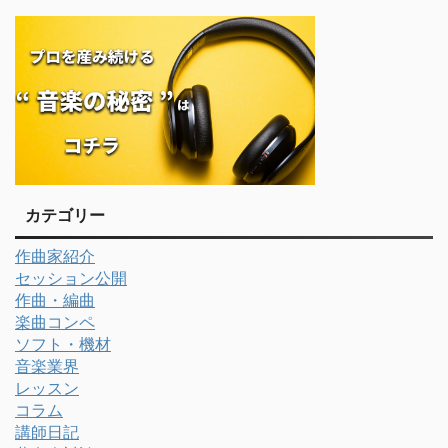
カテゴリー
作曲家紹介
セッション公開
作曲・編曲
楽曲コンペ
ソフト・機材
音楽業界
レッスン
コラム
講師日記