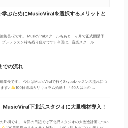
学ぶためにMusicViralを選択するメリットと
al編集長-Zです。 MusicViralスクールもあと一ヶ月で正式開講予
、プレレッスン枠も残り僅かです♪ 今回は、音楽スクール
ンまでの流れ
al編集長です。 今回はMusicViralで行うSkypeレッスンの流れにつ
います♪
100日道場カリキュラム始動！ 「40人以上の ...
】MusicViral下北沢スタジオに大量機材導入！
iralの片桐です。 今回の日記では下北沢スタジオの大改造計画につい
！
100日道場カリキュラム始動！ 「40人以上のプロを産んだ、