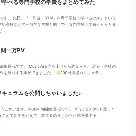
が学べる専門学校の学費をまとめてみた
iralです。 先日、『「作曲・DTM」を専門学校で学べるのか』という
学や高校などの一般的な学校と同じで、専門学校も学費がかかりま
...
)月間一万PV
al編集長-Zです。 MusicViral立ち上げから約３ヶ月。 読者・生徒の
PVを達成する事ができました。
100日道場カリキュラ ...
lのカリキュラムを公開しちゃいました♪
ざいます。MusiViral編集長-Zです。 どうぞ2018年も宜しく
うことで新年を迎えて、本年春の４月から正式開講する
..