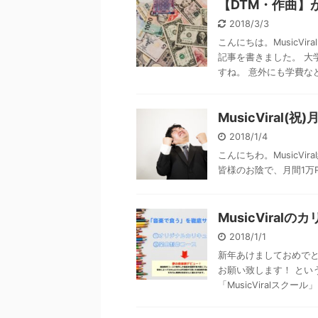
【DTM・作曲】
2018/3/3
こんにちは。MusicV
記事を書きました。 大
すね。 意外にも学費など 
MusicViral(祝
2018/1/4
こんにちわ。MusicVir
皆様のお陰で、月間1万
MusicVira
2018/1/1
新年あけましておめでとうご
お願い致します！ とい
「MusicViralスクール」 .