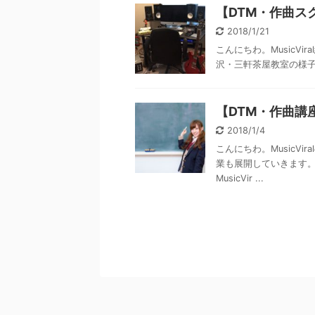
【DTM・作曲ス
2018/1/21
こんにちわ。MusicVir
沢・三軒茶屋教室の様
【DTM・作曲講座
2018/1/4
こんにちわ。MusicVir
業も展開していきます。
MusicVir ...