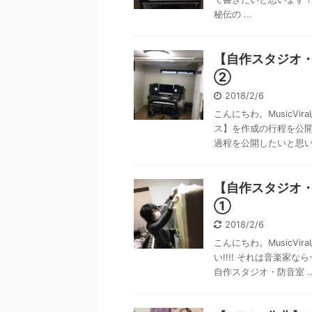
秘伝の ...
【自作スタジオ
②
2018/2/6
こんにちわ。MusicV
ス】を作成の行程を公
過程を公開したいと思いま
【自作スタジオ
①
2018/2/6
こんにちわ。MusicV
い!!!! それは音楽
自作スタジオ・防音室 ..