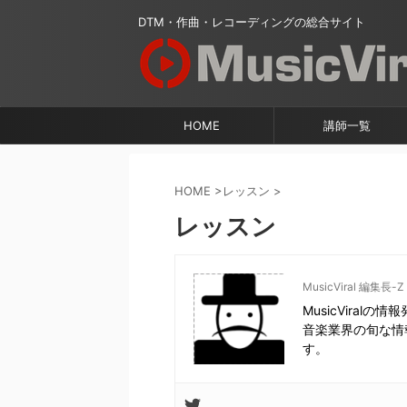
DTM・作曲・レコーディングの総合サイト
HOME
講師一覧
HOME
>
レッスン
>
レッスン
MusicViral 編集長-Z
MusicViralの
音楽業界の旬な情
す。