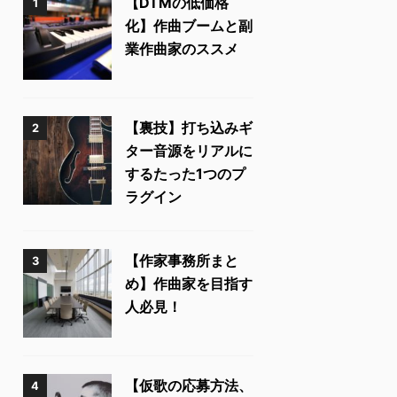
【DTMの低価格
1
化】作曲ブームと副
業作曲家のススメ
【裏技】打ち込みギ
2
ター音源をリアルに
するたった1つのプ
ラグイン
【作家事務所まと
3
め】作曲家を目指す
人必見！
【仮歌の応募方法、
4