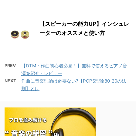
【スピーカーの能力UP】インシュレ
ーターのオススメと使い方
PREV
【DTM・作曲初心者必見！】無料で使えるピアノ音
源を紹介・レビュー
NEXT
作曲に音楽理論は必要ない?【POPS理論80-20の法
則】とは