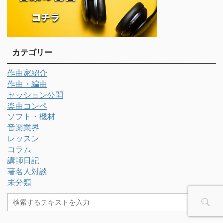
カテゴリー
作曲家紹介
作曲・編曲
セッション公開
楽曲コンペ
ソフト・機材
音楽業界
レッスン
コラム
講師日記
著名人対談
未分類