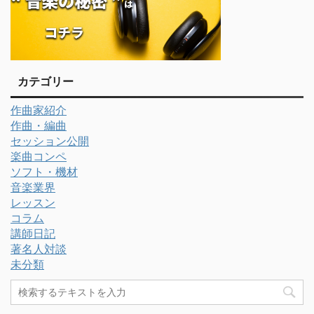
カテゴリー
作曲家紹介
作曲・編曲
セッション公開
楽曲コンペ
ソフト・機材
音楽業界
レッスン
コラム
講師日記
著名人対談
未分類