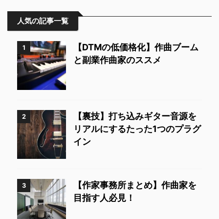
人気の記事一覧
【DTMの低価格化】作曲ブーム
1
と副業作曲家のススメ
【裏技】打ち込みギター音源を
2
リアルにするたった1つのプラグ
イン
【作家事務所まとめ】作曲家を
3
目指す人必見！