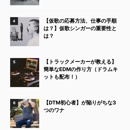
【仮歌の応募方法、仕事の手順
4
は？】仮歌シンガーの重要性と
は？
【トラックメーカーが教える】
5
簡単なEDMの作り方（ドラムキ
ットも配布！）
【DTM初心者】が陥りがちな3
6
つのワナ