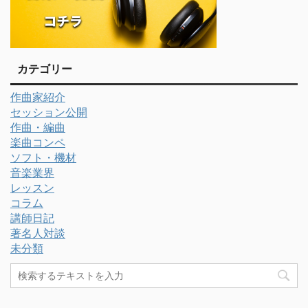
カテゴリー
作曲家紹介
セッション公開
作曲・編曲
楽曲コンペ
ソフト・機材
音楽業界
レッスン
コラム
講師日記
著名人対談
未分類