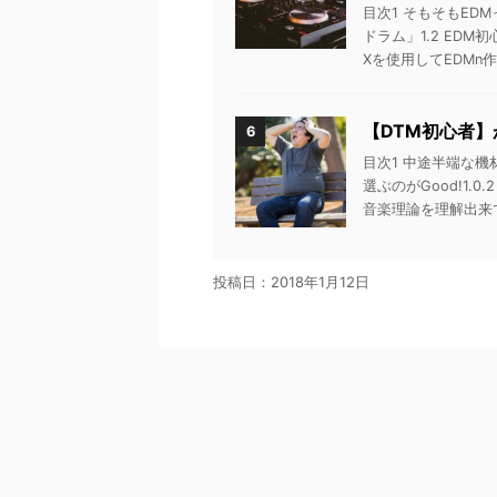
目次1 そもそもED
ドラム」1.2 EDM
Xを使用してEDMn作り
【DTM初心者
6
目次1 中途半端な機
選ぶのがGood!1.
音楽理論を理解出来てい
投稿日：
2018年1月12日