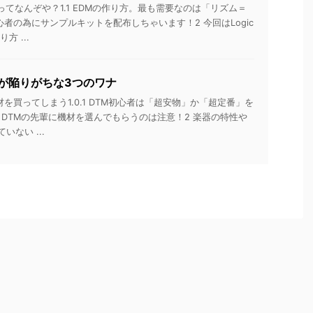
Mってなんぞや？1.1 EDMの作り方。最も需要なのは「リズム＝
初心者の為にサンプルキットを配布しちゃいます！2 今回はLogic
方 ...
】が陥りがちな3つのワナ
材を買ってしまう1.0.1 DTM初心者は「超安物」か「超定番」を
0.2 DTMの先輩に機材を選んでもらうのは注意！2 楽器の特性や
ない ...