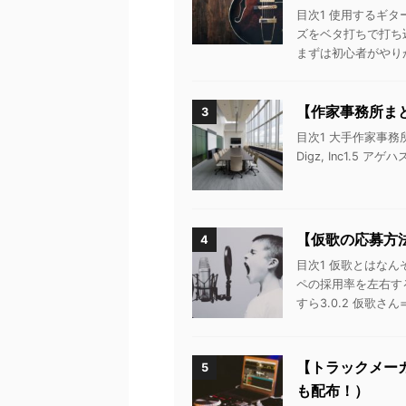
目次1 使用するギター
ズをベタ打ちで打ち込
まずは初心者がやりがち
【作家事務所ま
3
目次1 大手作家事務所ま
Digz, Inc1.5 ア
【仮歌の応募方
4
目次1 仮歌とはなん
ペの採用率を左右する
すら3.0.2 仮歌さん=演
【トラックメー
5
も配布！）