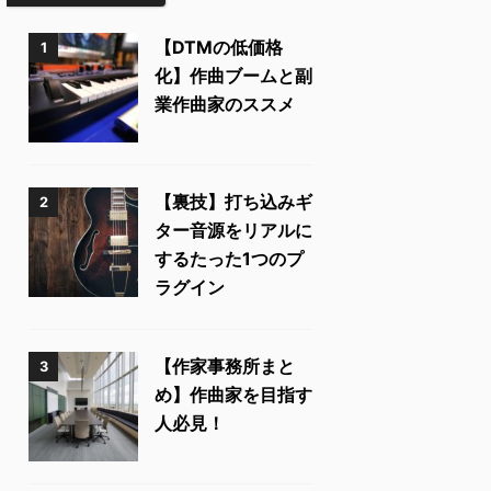
【DTMの低価格
1
化】作曲ブームと副
業作曲家のススメ
【裏技】打ち込みギ
2
ター音源をリアルに
するたった1つのプ
ラグイン
【作家事務所まと
3
め】作曲家を目指す
人必見！