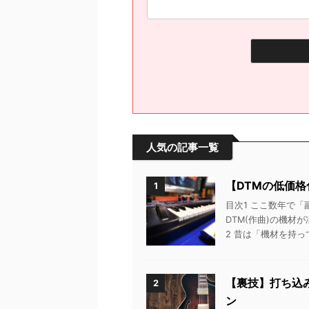
人気の記事一覧
【DTMの低価
1
目次1 ここ数年で「
DTM(作曲)の機材が
2 昔は「機材を持って
【裏技】打ち込
2
ン