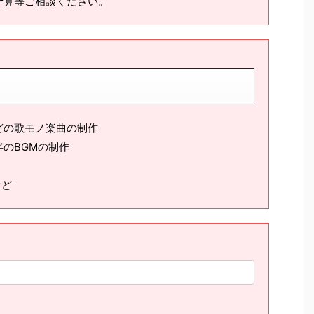
予算等ご相談ください。
どの歌モノ楽曲の制作
のBGMの制作
など