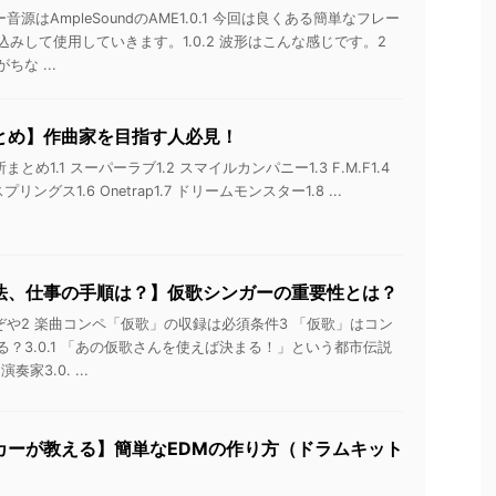
音源はAmpleSoundのAME1.0.1 今回は良くある簡単なフレー
みして使用していきます。1.0.2 波形はこんな感じです。2
な ...
とめ】作曲家を目指す人必見！
とめ1.1 スーパーラブ1.2 スマイルカンパニー1.3 F.M.F1.4
ゲハスプリングス1.6 Onetrap1.7 ドリームモンスター1.8 ...
法、仕事の手順は？】仮歌シンガーの重要性とは？
ぞや2 楽曲コンペ「仮歌」の収録は必須条件3 「仮歌」はコン
？3.0.1 「あの仮歌さんを使えば決まる！」という都市伝説
奏家3.0. ...
カーが教える】簡単なEDMの作り方（ドラムキット