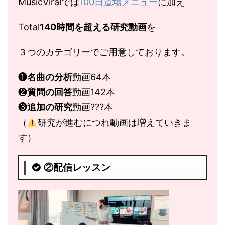
MusicViralでは
100日道場メニュー
に加え
Total
140時間を超える研究動画
を
３つのカテゴリーでご用意しております。
❶
名曲の分析
動画64本
❷
質問の回答
動画142本
❸
追加の研究
動画???本
（
研究が進むにつれ動画は増えていきま
す）
②配信レッスン