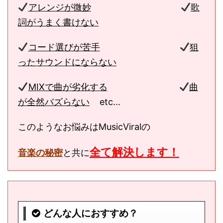
アレンジが微妙
歌
詞がうまく書けない
コード選びが苦手
狙
ったサウンドにならない
MIXで曲が劣化する
曲
が全然バズらない
etc...
このようなお悩みはMusicViralの
全て解決します！
音楽の秘密
と共に
どんな人におすすめ？