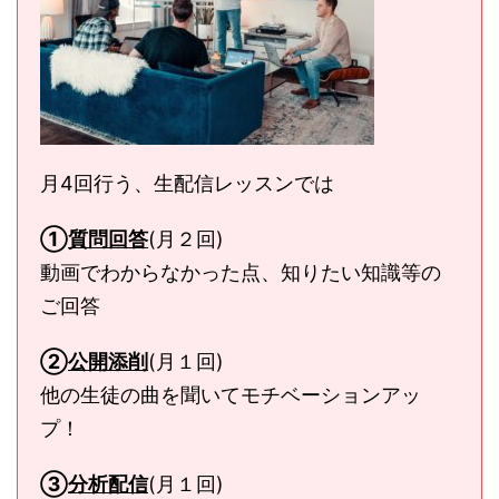
月4回行う、生配信レッスンでは
①
質問回答
(月２回)
動画でわからなかった点、知りたい知識等の
ご回答
②
公開添削
(月１回)
他の生徒の曲を聞いてモチベーションアッ
プ！
③
分析配信
(月１回)