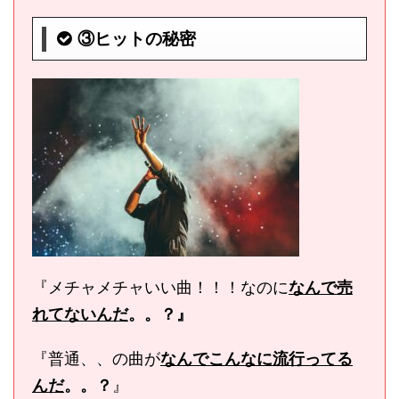
③ヒットの秘密
『メチャメチャいい曲！！！なのに
なんで売
れてないんだ
。。？』
『普通、、の曲が
なんで
こんなに流行ってる
んだ
。。？
』