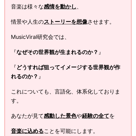
音楽は様々な
感情を動かし
、
情景や人生の
ストーリーを想像
させます。
MusicViral研究会では、
『
なぜその世界観が生まれるのか？
』
『
どうすれば狙ってイメージする世界観が作
れるのか？
』
これについても、言語化、体系化しておりま
す。
あなたが見て
感動した景色
や
経験の全て
を
音楽に込める
ことを可能にします。