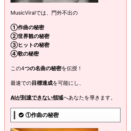
MusicViralでは、門外不出の
①作曲の秘密
②世界観の秘密
③ヒットの秘密
④歌の秘密
この4
つの名曲の秘密
を伝授！
最速での
目標達成
を可能にし、
AIが到達できない領域
へあなたを導きます。
①作曲の秘密