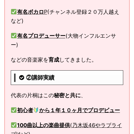
有名ボカロ
P
(チャンネル登録２０万人越え
など)
有名プロデューサー
(大物インフルエンサ
ー)
などの音楽家を
育成
してきました。
②講師実績
代表の片桐はこの
秘密と共に
、
初心者
から１年１０ヶ月でプロデビュー
100曲以上の楽曲提供
(乃木坂46やラブライ