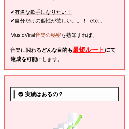
✔︎
有名な歌手になりたい！
✔︎
自分だけの個性が欲しい。。！
etc...
MusicViral
音楽の秘密
を熟知すれば、
最短ルート
にて
音楽に関わる
どんな目的も
達成
を可能
にします。
実績はあるの？