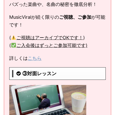
バズった楽曲や、名曲の秘密を徹底分析！
MusicViralが続く限りの
ご視聴、ご参加
が可能
です！
(
ご視聴はアーカイブでOKです！
)
(
ご入会後はずっとご参加可能です)
詳しくは
こちら
③対面レッスン