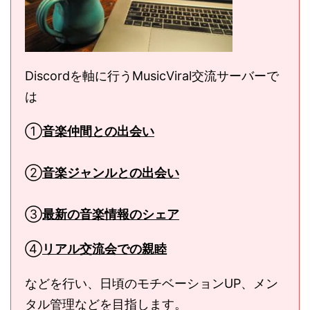
Discordを軸に行うMusicViral交流サーバーで
は
①
音楽仲間との出会い
②
音楽ジャンルとの出会い
③
最新の音楽情報のシェア
④
リアル交流会での親睦
などを行い、日頃のモチベーションUP、メン
タル管理などを目指します。