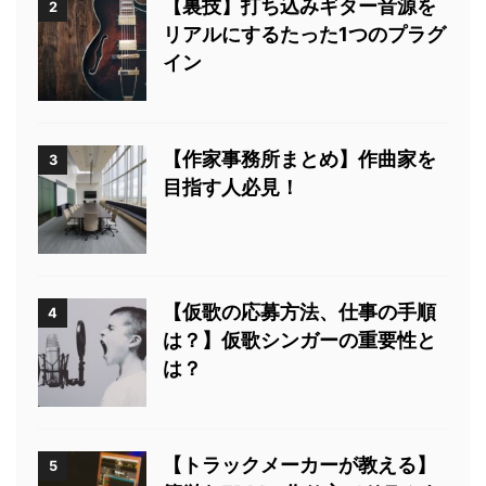
【裏技】打ち込みギター音源を
2
リアルにするたった1つのプラグ
イン
【作家事務所まとめ】作曲家を
3
目指す人必見！
【仮歌の応募方法、仕事の手順
4
は？】仮歌シンガーの重要性と
は？
【トラックメーカーが教える】
5