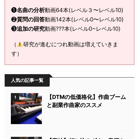
❶
名曲の分析
動画64本(レベル３〜レベル10)
❷
質問の回答
動画142本(レベル0〜レベル10)
❸
追加の研究
動画???本(レベル0~レベル10)
（
研究が進むにつれ動画は増えていきま
す）
人気の記事一覧
【DTMの低価格化】作曲ブーム
1
と副業作曲家のススメ