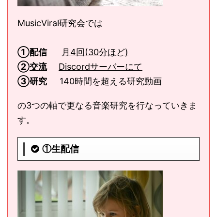
MusicViral研究会では
①
配信
月4回(30分ほど)
②
交流
Discordサーバーにて
③
研究
140時間を超える研究動画
の3つの軸で更なる音楽研究を行なっていきま
す。
①生配信