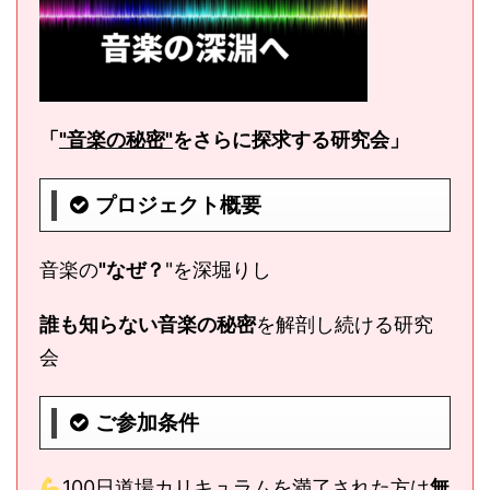
「
"音楽の秘密"
をさらに探求する研究会
」
プロジェクト概要
音楽の
"なぜ？
"を深堀りし
誰も知らない音楽の秘密
を解剖し続ける研究
会
ご参加条件
100日道場カリキュラムを満了された方は
無