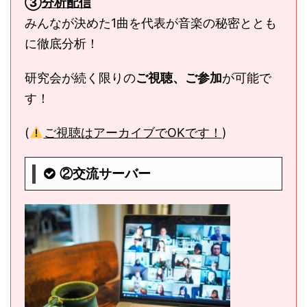
③
分析配信
みんなが決めた1曲を代表が音楽の秘密ととも
に徹底分析！
研究会が続く限りの
ご視聴、ご参加
が可能で
す！
(
ご視聴はアーカイブでOKです！
)
②交流サーバー