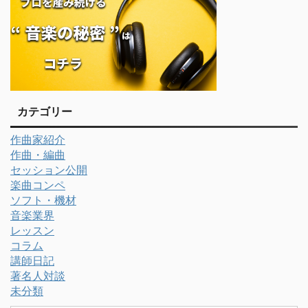
カテゴリー
作曲家紹介
作曲・編曲
セッション公開
楽曲コンペ
ソフト・機材
音楽業界
レッスン
コラム
講師日記
著名人対談
未分類