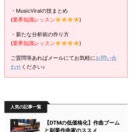
・MusicViralの技まとめ
(
業界知識レッスン
)
・新たな分析術の作り方
(
業界知識レッスン
)
ご質問等あればメールにてお気軽に
お問い合
わせ
ください♪
人気の記事一覧
【DTMの低価格化】作曲ブーム
1
と副業作曲家のススメ