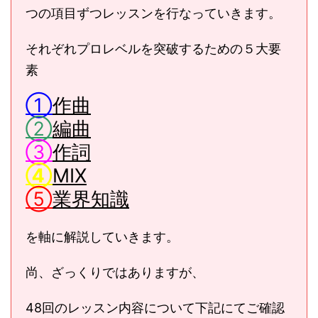
つの項目ずつレッスンを行なっていきます。
それぞれプロレベルを突破するための５大要
素
①
作曲
②
編曲
③
作詞
④
MIX
⑤
業界知識
を軸に解説していきます。
尚、ざっくりではありますが、
48回のレッスン内容について下記にてご確認