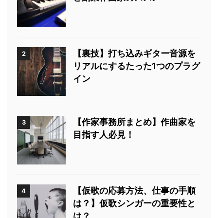
【裏技】打ち込みギター音源を
2
リアルにするたった1つのプラグ
イン
【作家事務所まとめ】作曲家を
3
目指す人必見！
【仮歌の応募方法、仕事の手順
4
は？】仮歌シンガーの重要性と
は？