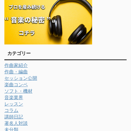
カテゴリー
作曲家紹介
作曲・編曲
セッション公開
楽曲コンペ
ソフト・機材
音楽業界
レッスン
コラム
講師日記
著名人対談
未分類